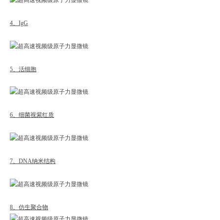
4、IgG
5、活细胞
6、细菌视紫红质
7、
DNA纳米
结构
8、
仿生聚合物