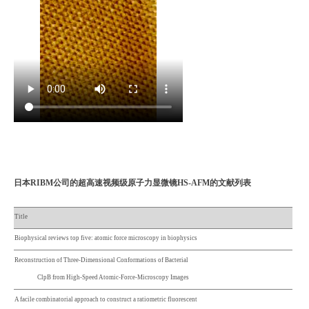
日本RIBM公司的
超高速视频级原子力显微镜
HS-AFM的文献列表
Title
Biophysical reviews top five: atomic force microscopy in biophysics
Reconstruction of Three-Dimensional Conformations of Bacterial
ClpB from High-Speed Atomic-Force-Microscopy Images
A facile combinatorial approach to construct a ratiometric fluorescent