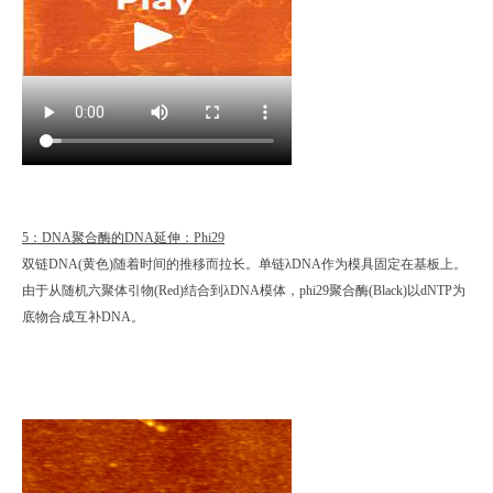
5：DNA聚合酶的DNA延伸：Phi29
双链DNA(黄色)随着时间的推移而拉长。单链λDNA作为模具固定在基板上。
由于从随机六聚体引物(Red)结合到λDNA模体，phi29聚合酶(Black)以dNTP为
底物合成互补DNA。