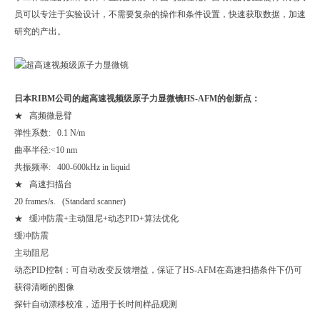
员可以专注于实验设计，不需要复杂的操作和条件设置，快速获取数据，加速
研究的产出。
日本RIBM公司的
超高速视频级原子力显微镜
HS-AFM的创新点：
★ 高频微悬臂
弹性系数: 0.1 N/m
曲率半径:<10 nm
共振频率: 400-600kHz in liquid
★ 高速扫描台
20 frames/s. (Standard scanner)
★ 缓冲防震+主动阻尼+动态PID+算法优化
缓冲防震
主动阻尼
动态PID控制：可自动改变反馈增益，保证了HS-AFM在高速扫描条件下仍可
获得清晰的图像
探针自动漂移校准，适用于长时间样品观测