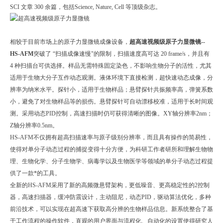
SCI 文章 300 余篇，包括Science, Nature, Cell 等顶级杂志。
相较于目前市场上的原子力显微镜成像设备，
超高速视频级原子力显微镜--
HS-AFM
突破了 “扫描成像速慢"的限制，扫描速度高可达 20 frame/s，并且有
4 种扫描台可供选择。样品无需特殊固定染色，不影响生物分子的活性，尤其
适用于生物大分子互作动态观测。液体环境下直接检测，超快速动态成像，分
辨率为纳米水平。探针小，适用于生物样品；悬臂探针共振频率高，弹簧系数
小，避免了对生物样品等的损伤。悬臂探针可自动漂移校准，适用于长时间观
测。采用动态PID控制，高速扫描时仍可获得清晰的图像。XY轴分辨率2nm；
Z轴分辨率0.5nm。
HS-AFM不仅拥有超高扫描速率与原子级别分辨率，而且具有操作的简易性，
使得对单分子动态过程的捕捉变得十分方便，为科研工作者研所和理解生物物
理、生物化学、分子生物学、病毒学以及生物医学等领域的单分子动态过程提
供了一款*的工具。
全新的HS-AFM采用了新的高频微悬臂架构，更低噪音、更高稳定性的2控制
器，高速扫描器，缓冲防震设计，主动阻尼，动态PID，驱动算法优化，多种
前沿技术，可以实现在超高速下获取高分辨的生物样品信息。新系统整合了基
于工作流程的操作软件，直观的用户界面与流程化、自动化的设置使得研究人