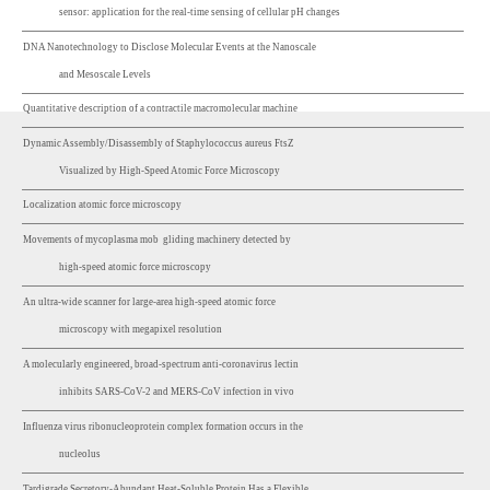
sensor: application for the real-time sensing of cellular pH changes
DNA Nanotechnology to Disclose Molecular Events at the Nanoscale
and Mesoscale Levels
Quantitative description of a contractile macromolecular machine
Dynamic Assembly/Disassembly of Staphylococcus aureus FtsZ
Visualized by High-Speed Atomic Force Microscopy
Localization atomic force microscopy
Movements of mycoplasma mob gliding machinery detected by
high-speed atomic force microscopy
An ultra-wide scanner for large-area high-speed atomic force
microscopy with megapixel resolution
A molecularly engineered, broad-spectrum anti-coronavirus lectin
inhibits SARS-CoV-2 and MERS-CoV infection in vivo
Influenza virus ribonucleoprotein complex formation occurs in the
nucleolus
Tardigrade Secretory-Abundant Heat-Soluble Protein Has a Flexible