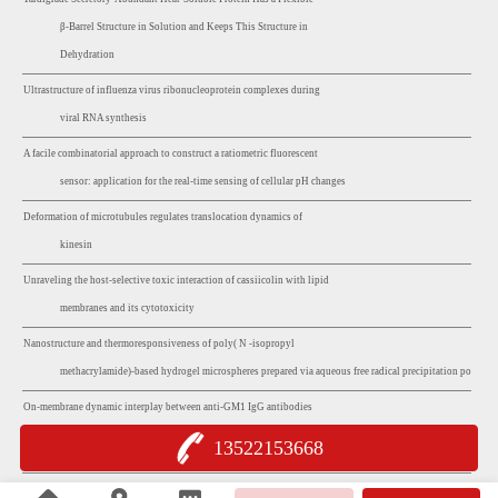
β-Barrel Structure in Solution and Keeps This Structure in
Dehydration
Ultrastructure of influenza virus ribonucleoprotein complexes during
viral RNA synthesis
A facile combinatorial approach to construct a ratiometric fluorescent
sensor: application for the real-time sensing of cellular pH changes
Deformation of microtubules regulates translocation dynamics of
kinesin
Unraveling the host-selective toxic interaction of cassiicolin with lipid
membranes and its cytotoxicity
Nanostructure and thermoresponsiveness of poly( N -isopropyl
methacrylamide)-based hydrogel microspheres prepared via aqueous free radical precipitation polymer
On-membrane dynamic interplay between anti-GM1 IgG antibodies
and complement component C1q
13522153668
Zwitterionic Polypeptides: Chemoenzymatic Synthesis and Loosening