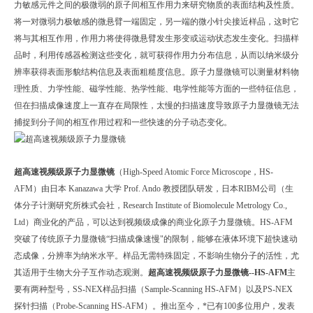
力敏感元件之间的极微弱的原子间相互作用力来研究物质的表面结构及性质。
将一对微弱力极
敏感的微悬臂一端固定，另一端的微小针尖接近样品，这时它
将与其相互作用，作用力将使得微悬臂发生形变或运动状态发生变化。扫描样
品时，利用传感器检测这些变化，就可获得作用力分布信息，从而以纳米级分
辨率获得表面形貌结构信息及表面粗糙度信息。原子力显微镜可以测量材料物
理性质、力学性能、磁学性能、热学性能、电学性能等方面的一些特征信息，
但在扫描成像速度上一直存在局限性，太慢的扫描速度导致原子力显微镜无法
捕捉到分子间的相互作用过程和一些快速的分子动态变化。
超高速视频级原子力显微镜
（High-Speed Atomic Force Microscope，HS-
AFM）由日本 Kanazawa 大学 Prof. Ando 教授团队研发，日本RIBM公司（生
体分子计测研究所株式会社，Research Institute of Biomolecule Metrology Co.,
Ltd）商业化的产品，可以达到视频级成像的商业化原子力显微镜。HS-AFM
突破了传统原子力显微镜“扫描成像速慢"的限制，能够在液体环境下超快速动
态成像，分辨率为纳米水平。样品无需特殊固定，不影响生物分子的活性，尤
其适用于生物大分子互作动态观测。
超高速视频级原子力显微镜--HS-AFM
主
要有两种型号，SS-NEX样品扫描（Sample-Scanning HS-AFM）以及PS-NEX
探针扫描（Probe-Scanning HS-AFM）。推出至今，*已有100多位用户，发表