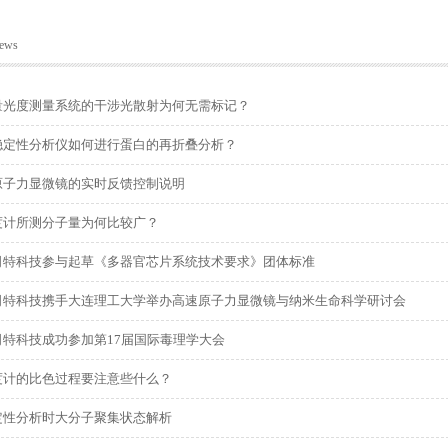
ews
量光度测量系统的干涉光散射为何无需标记？
稳定性分析仪如何进行蛋白的再折叠分析？
原子力显微镜的实时反馈控制说明
度计所测分子量为何比较广？
司特科技参与起草《多器官芯片系统技术要求》团体标准
司特科技携手大连理工大学举办高速原子力显微镜与纳米生命科学研讨会
司特科技成功参加第17届国际毒理学大会
度计的比色过程要注意些什么？
定性分析时大分子聚集状态解析