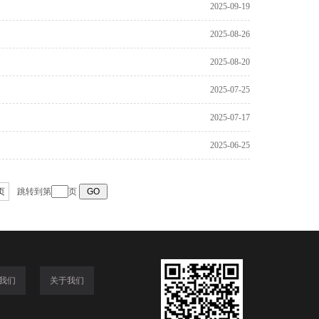
2025-09-19
2025-08-26
2025-08-20
2025-07-25
2025-07-17
2025-06-25
页
跳转到第
页
我们
关于我们