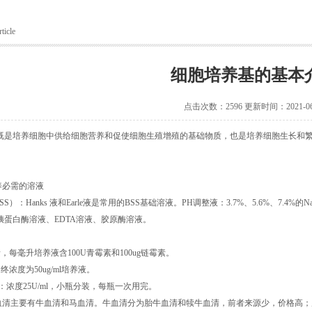
ticle
细胞培养基的基本
点击次数：2596 更新时间：2021-06
既是培养细胞中供给细胞营养和促使细胞生殖增殖的基础物质，也是培养细胞生长和
养必需的溶液
S）：Hanks 液和Earle液是常用的BSS基础溶液。PH调整液：3.7%、5.6%、7.4
胰蛋白酶溶液、EDTA溶液、胶原酶溶液。
：
素，每毫升培养液含100U青霉素和100ug链霉素。
终浓度为50ug/ml培养液。
：浓度25U/ml，小瓶分装，每瓶一次用完。
血清主要有牛血清和马血清。牛血清分为胎牛血清和犊牛血清，前者来源少，价格高；