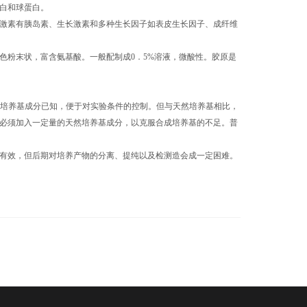
白和球蛋白。
。激素有胰岛素、生长激素和多种生长因子如表皮生长因子、成纤维
色粉末状，富含氨基酸。一般配制成0．5%溶液，微酸性。胶原是
合成培养基成分已知，便于对实验条件的控制。但与天然培养基相比，
必须加入一定量的天然培养基成分，以克服合成培养基的不足。普
有效，但后期对培养产物的分离、提纯以及检测造会成一定困难。