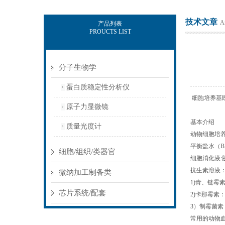
技术文章
Ar
产品列表
PROUCTS LIST
北京佰司特科技有限责任公司
分子生物学
蛋白质稳定性分析仪
细胞培养基
原子力显微镜
基本介绍
质量光度计
动物细胞培
平衡盐水（BS
细胞/组织/类器官
细胞消化液:
抗生素溶液
微纳加工制备类
1)青、链霉
芯片系统/配套
2)卡那霉素：
3）制霉菌素
常用的动物