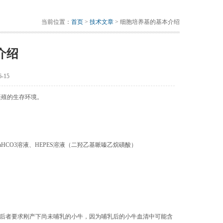
当前位置：
首页
>
技术文章
> 细胞培养基的基本介绍
介绍
-15
繁殖的生存环境。
%的NaHCO3溶液、HEPES溶液（二羟乙基哌嗪乙烷磺酸）
后者要求刚产下尚未哺乳的小牛，因为哺乳后的小牛血清中可能含