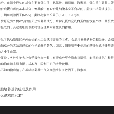
成分。血清中已知的成分主要有蛋白质、氨基酸、葡萄糖、激素等。蛋白质主要是白蛋
胞合成蛋白质的基本成分，氨基酸中有12种是细胞本身不合成的，必须由培养液提供
增殖刺激因子(MSA)、类胰岛素生长因子(IGFl、IGF2)等。
、胶原是另外两种较好的天然培养基成分。水解乳蛋白是乳白蛋白的水解产物，呈蛋黄
中提取的，具改善细胞表面特性促使其附着生长的作用。
尔开发了供动物细胞体外生长的人工合成培养基(MEM)。合成培养基的种类相当多。
未知成分尚无法用已知的化学成分所替代，因此，细胞培养中使用的基础合成培养基还
加入小牛血清。
分复杂，各种生物大小分子混合在一起，有些成分至今尚未搞清楚。血清对细胞生长很
的动物血清来源有限，成本高，限制了它的大量使用。
基不加动物血清，在基础培养基中加入细胞生长有效因子，激素等。
细胞培养基的组成及作用
么是梯度PCR?