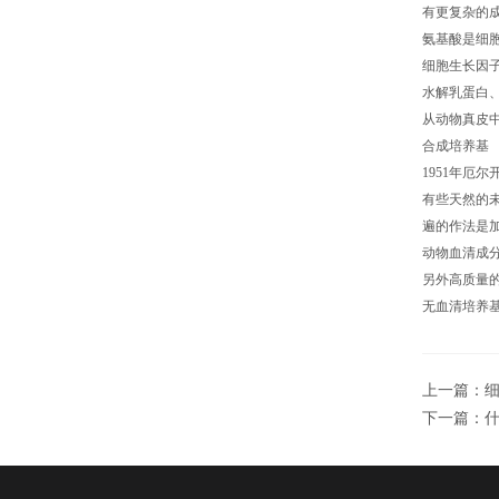
有更复杂的
氨基酸是细
细胞生长因子、
水解乳蛋白
从动物真皮
合成培养基
1951年厄
有些天然的
遍的作法是
动物血清成
另外高质量
无血清培养
上一篇：
下一篇：
什