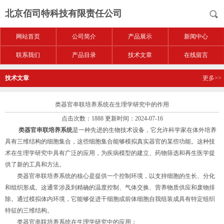
北京佰司特科技有限责任公司
网站首页
公司简介
产品展示
新闻中心
联系我们
产品目录
技术文章
在线留言
技术文章
更多>>
类器官串联培养系统在生理学研究中的作用
点击次数：1888 更新时间：2024-07-16
类器官串联培养系统
是一种先进的生物技术设备，它允许科学家在体外培养
具有三维结构的细胞集合，这些细胞集合能够模拟真实器官的某些功能。这种技
术在生理学研究中具有广泛的应用，为疾病模型的建立、药物筛选和再生医学提
供了新的工具和方法。
类器官串联培养系统的核心是提供一个控制环境，以支持细胞的生长、分化
和组织形成。这通常涉及到精确的温度控制、气体交换、营养物质供应和废物排
除。通过模拟体内环境，它能够促进干细胞或前体细胞自我组装成具有特定组织
特征的三维结构。
类器官串联培养系统在生理学研究中的应用：