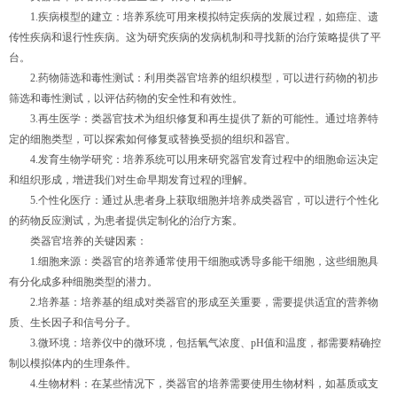
1.疾病模型的建立：培养系统可用来模拟特定疾病的发展过程，如癌症、遗
传性疾病和退行性疾病。这为研究疾病的发病机制和寻找新的治疗策略提供了平
台。
2.药物筛选和毒性测试：利用类器官培养的组织模型，可以进行药物的初步
筛选和毒性测试，以评估药物的安全性和有效性。
3.再生医学：类器官技术为组织修复和再生提供了新的可能性。通过培养特
定的细胞类型，可以探索如何修复或替换受损的组织和器官。
4.发育生物学研究：培养系统可以用来研究器官发育过程中的细胞命运决定
和组织形成，增进我们对生命早期发育过程的理解。
5.个性化医疗：通过从患者身上获取细胞并培养成类器官，可以进行个性化
的药物反应测试，为患者提供定制化的治疗方案。
类器官培养的关键因素：
1.细胞来源：类器官的培养通常使用干细胞或诱导多能干细胞，这些细胞具
有分化成多种细胞类型的潜力。
2.培养基：培养基的组成对类器官的形成至关重要，需要提供适宜的营养物
质、生长因子和信号分子。
3.微环境：培养仪中的微环境，包括氧气浓度、pH值和温度，都需要精确控
制以模拟体内的生理条件。
4.生物材料：在某些情况下，类器官的培养需要使用生物材料，如基质或支