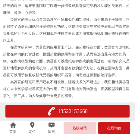
精细的调控，这些细胞团块可以进一步组装成具有特定结构和功能的类器官，如
肝脏、肾脏、心脏等。
类器官的突出优点是其高度的生物相似性和功能性。由于来源于干细胞，它
们保留了原器官细胞的许多特性和功能，这使得类器官在实验中表现出与真实器
官相似的行为和反应。这种相似性使得类器官成为研究疾病机制和药物筛选的理
想工具。
在医学研究中，类器官的应用非常广泛。在药物筛选方面，类器官可以模拟
药物在体内的代谢过程，预测药物的效果和副作用，从而筛选出最有潜力的药
物。在疾病模型构建方面，类器官可以模拟各种疾病的发展过程，帮助研究人员
更好地理解疾病的发病机制，从而开发更有效的治疗方法。在再生医学方面，类
器官可以用于修复或替代受损的组织和器官，为患者提供新的治疗选择。
类器官的研究和应用还在不断发展。随着技术的不断进步，我们相信类器官
将在未来医学领域发挥更大的作用。它们有望成为药物筛选、疾病模型和再生医
学的主要工具，为人类健康带来更多的福音。
13522153668
热线电话
在线询价
首页
定位
留言