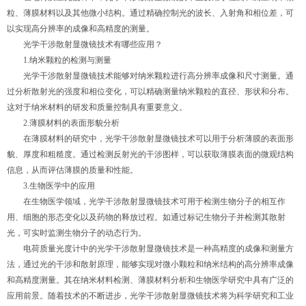
粒、薄膜材料以及其他微小结构。通过精确控制光的波长、入射角和相位差，可
以实现高分辨率的成像和高精度的测量。
光学干涉散射显微镜技术有哪些应用？
1.纳米颗粒的检测与测量
光学干涉散射显微镜技术能够对纳米颗粒进行高分辨率成像和尺寸测量。通
过分析散射光的强度和相位变化，可以精确测量纳米颗粒的直径、形状和分布。
这对于纳米材料的研发和质量控制具有重要意义。
2.薄膜材料的表面形貌分析
在薄膜材料的研究中，光学干涉散射显微镜技术可以用于分析薄膜的表面形
貌、厚度和粗糙度。通过检测反射光的干涉图样，可以获取薄膜表面的微观结构
信息，从而评估薄膜的质量和性能。
3.生物医学中的应用
在生物医学领域，光学干涉散射显微镜技术可用于检测生物分子的相互作
用、细胞的形态变化以及药物的释放过程。如通过标记生物分子并检测其散射
光，可实时监测生物分子的动态行为。
电荷质量光度计中的光学干涉散射显微镜技术是一种高精度的成像和测量方
法，通过光的干涉和散射原理，能够实现对微小颗粒和纳米结构的高分辨率成像
和高精度测量。其在纳米材料检测、薄膜材料分析和生物医学研究中具有广泛的
应用前景。随着技术的不断进步，光学干涉散射显微镜技术将为科学研究和工业