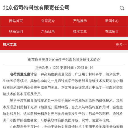
北京佰司特科技有限责任公司
网站首页
公司简介
产品展示
新闻中心
联系我们
产品目录
技术文章
在线留言
技术文章
更多>>
电荷质量光度计的光学干涉散射显微镜技术简介
点击次数：1279 更新时间：2025-04-16
电荷质量光度计
是一种高精度的测量仪器，广泛用于材料科学、纳米技术、
生物医学等领域。其核心功能之一是通过光学干涉散射显微镜技术实现对微小颗
粒和纳米结构的高分辨率成像与测量。本文将介绍该光度计中光学干涉散射显微
镜技术的基本原理及应用。
光学干涉散射显微镜技术是一种基于光的干涉和散射原理的成像技术。其基
本原理是利用相干光源（如激光）照射样品，当光束与样品相互作用时，会发生
散射和反射。这些散射光和反射光与参考光束发生干涉，形成干涉图样。通过检
测干涉图样的强度变化，可以获取样品的表面形貌、尺寸、位置等信息。
在电荷质量光度计中，光学干涉散射显微镜技术主要用于检测和测量纳米颗