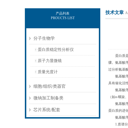
技术文章
Ar
产品列表
PROUCTS LIST
北京佰司特科技有限责任公司
分子生物学
蛋白质稳定性分析仪
蛋白质是生
原子力显微镜
骤。氨基酸
过分析氨基
质量光度计
氨基酸序列
具有催化活
细胞/组织/类器官
氨基酸序列
（如α-螺旋
微纳加工制备类
氨基酸序列
芯片系统/配套
蛋白质的进
氨基酸序
1.质谱分