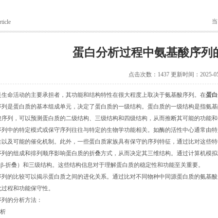
当
ticle
蛋白分析过程中氨基酸序列
点击次数：1437 更新时间：2025-05
命活动的主要承担者，其功能和结构特性在很大程度上取决于氨基酸序列。在
蛋白
序列是蛋白质的基本组成单元，决定了蛋白质的一级结构。蛋白质的一级结构是指氨基
酸序列，可以预测蛋白质的二级结构、三级结构和四级结构，从而推断其可能的功能和
中的特定模式或保守序列往往与特定的生物学功能相关。如酶的活性中心通常由特
性以及可能的催化机制。此外，一些蛋白质家族具有保守的序列特征，通过比对这些特
的组成和排列顺序影响蛋白质的折叠方式，从而决定其三维结构。通过计算机模拟
、β-折叠）和三级结构。这些结构信息对于理解蛋白质的稳定性和功能至关重要。
的比较可以揭示蛋白质之间的进化关系。通过比对不同物种中同源蛋白质的氨基酸
化过程和功能保守性。
列的分析方法：
析