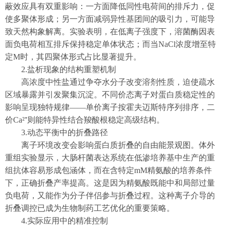
蔽效应具有双重影响：一方面降低同性电荷间的排斥力，促
使多聚体形成；另一方面减弱异性基团间的吸引力，可能导
致天然构象解离。实验表明，在低离子强度下，溶菌酶因表
面负电荷相互排斥保持稳定单体状态；而当NaCl浓度增至特
定M时，其四聚体形式占比显著提升。
2.盐析现象的结构重塑机制
高浓度中性盐通过争夺水分子改变溶剂性质，迫使疏水
区域暴露并引发聚集沉淀。不同价态离子对蛋白质稳定性的
影响呈现独特规律——单价离子按霍夫迈斯特序列排序，二
价Ca²⁺则能特异性结合羧酸根稳定高级结构。
3.动态平衡中的折叠路径
离子环境改变会影响蛋白质折叠的自由能景观图。体外
重组实验显示，大肠杆菌表达系统在低渗培养基中生产的重
组抗体容易形成包涵体，而在含特定mM精氨酸的培养条件
下，正确折叠产率提高。这是因为精氨酸既能中和局部过量
负电荷，又能作为分子伴侣参与折叠过程。这种离子介导的
折叠调控已成为生物制药工艺优化的重要策略。
4.实际应用中的精准控制