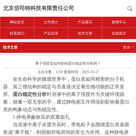
北京佰司特科技有限责任公司
网站首页
公司简介
产品展示
新闻中心
联系我们
产品目录
技术文章
在线留言
技术文章
更多>>
离子强度是如何影响蛋白稳定性分析的？
点击次数：1210 更新时间：2025-10-17
在生命科学的微观世界中，蛋白质如同精密的分子机
器，其三维结构的稳定与否直接决定着生物功能的正常发
挥。
蛋白稳定性分析
时溶液中的离子强度作为关键环境因
素，就像一双无形的手，通过静电相互作用深刻影响着蛋白
质的构象动态与热稳定性。​
1.静电屏蔽效应的双重面孔
当溶液中离子浓度升高时，带电粒子会围绕蛋白质表面
形成“离子氛”，削弱相邻电荷间的库仑力作用。这种静电屏