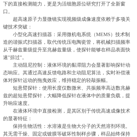
下的直接检测能力，更是为活细胞原位研究打开了全新窗
口。
超高速原子力显微镜实现视频级成像速度依赖于多项关
键技术突破：
小型化高速扫描器：采用微机电系统（MEMS）技术制
造的谐振式扫描器，取代传统压电陶瓷管，将机械扫描频率
从千赫兹量级提升至兆赫兹量级，使探针能够在样品表面快
速"掠过"。
主动阻尼控制：液体环境的黏滞阻力会显著影响探针动
态响应。其通过高速反馈电路和主动阻尼算法，实时补偿液
体对探针运动的拖曳效应，维持稳定的轻敲振幅。
短悬臂探针：使用长度仅数微米、共振频率高达数兆赫
兹的超短悬臂探针，大幅降低探针在液体中的质量负载，提
升响应速度。
在液体环境中直接检测，是其区别于传统高速成像技术
的
显著
特征：
保持生物活性：水溶液是生物大分子的天然溶剂环境。
其无需干燥、固定或镀膜等破坏性制样步骤，样品始终保持