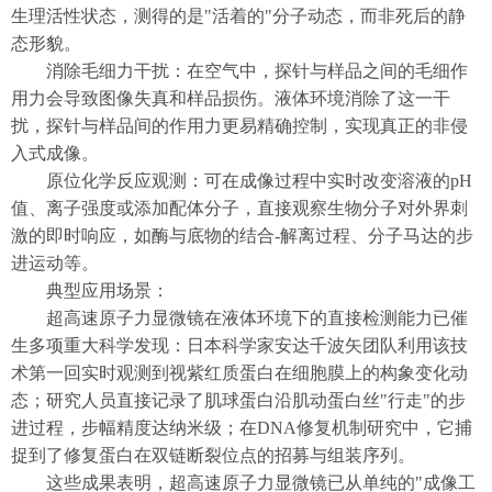
生理活性状态，测得的是"活着的"分子动态，而非死后的静
态形貌。
消除毛细力干扰：在空气中，探针与样品之间的毛细作
用力会导致图像失真和样品损伤。液体环境消除了这一干
扰，探针与样品间的作用力更易精确控制，实现真正的非侵
入式成像。
原位化学反应观测：可在成像过程中实时改变溶液的pH
值、离子强度或添加配体分子，直接观察生物分子对外界刺
激的即时响应，如酶与底物的结合-解离过程、分子马达的步
进运动等。
典型应用场景：
超高速原子力显微镜在液体环境下的直接检测能力已催
生多项重大科学发现：日本科学家安达千波矢团队利用该技
术第一
回
实时观测到视紫红质蛋白在细胞膜上的构象变化动
态；研究人员直接记录了肌球蛋白沿肌动蛋白丝"行走"的步
进过程，步幅精度达纳米级；在DNA修复机制研究中，它捕
捉到了修复蛋白在双链断裂位点的招募与组装序列。
这些成果表明，超高速原子力显微镜已从单纯的"成像工