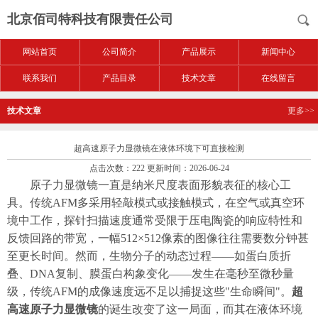
北京佰司特科技有限责任公司
网站首页
公司简介
产品展示
新闻中心
联系我们
产品目录
技术文章
在线留言
技术文章
更多>>
超高速原子力显微镜在液体环境下可直接检测
点击次数：222 更新时间：2026-06-24
原子力显微镜一直是纳米尺度表面形貌表征的核心工
具。传统AFM多采用轻敲模式或接触模式，在空气或真空环
境中工作，探针扫描速度通常受限于压电陶瓷的响应特性和
反馈回路的带宽，一幅512×512像素的图像往往需要数分钟甚
至更长时间。然而，生物分子的动态过程——如蛋白质折
叠、DNA复制、膜蛋白构象变化——发生在毫秒至微秒量
级，传统AFM的成像速度远不足以捕捉这些"生命瞬间"。
超
高速原子力显微镜
的诞生
改变了这一局面，而其在液体环境