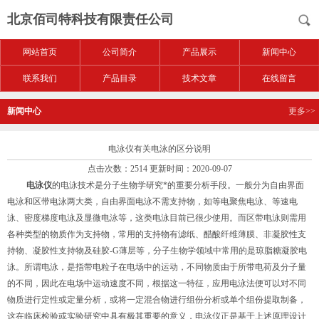
北京佰司特科技有限责任公司
网站首页
公司简介
产品展示
新闻中心
联系我们
产品目录
技术文章
在线留言
新闻中心
更多>>
电泳仪有关电泳的区分说明
点击次数：2514 更新时间：2020-09-07
电泳仪
的电泳技术是分子生物学研究*的重要分析手段。一般分为自由界面
电泳和区带电泳两大类，自由界面电泳不需支持物，如等电聚焦电泳、等速电
泳、密度梯度电泳及显微电泳等，这类电泳目前已很少使用。而区带电泳则需用
各种类型的物质作为支持物，常用的支持物有滤纸、醋酸纤维薄膜、非凝胶性支
持物、凝胶性支持物及硅胶-G薄层等，分子生物学领域中常用的是琼脂糖凝胶电
泳。所谓电泳，是指带电粒子在电场中的运动，不同物质由于所带电荷及分子量
的不同，因此在电场中运动速度不同，根据这一特征，应用电泳法便可以对不同
物质进行定性或定量分析，或将一定混合物进行组份分析或单个组份提取制备，
这在临床检验或实验研究中具有极其重要的意义，电泳仪正是基于上述原理设计