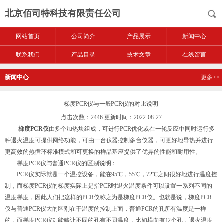
北京佰司特科技有限责任公司
网站首页
公司简介
产品展示
新闻中心
联系我们
产品目录
技术文章
在线留言
新闻中心
更多>>
梯度PCR仪与一般PCR仪的对比说明
点击次数：2446 更新时间：2022-08-27
梯度PCR仪
由多个加热块组成，可进行PCR优化或在一轮反应中同时运行多
种退火温度可提供网络功能，可由一台仪器控制多台仪器，可更好地导热并进行
更高效的热循环标准模式和可更换的样品基座提供了优异的性能和耐用性。
梯度PCR仪与普通PCR仪的区别说明：
PCR仪实际就是一个温控设备，能在95℃，55℃，72℃之间很好地进行温度控
制，而梯度PCR仪的梯度实际上是指PCR时退火温度条件可以设置一系列不同的
温度梯度，因此人们把这样的PCR仪称之为是梯度PCR仪。也就是说，梯度PCR
仪与普通PCR仪大的区别在于温度的控制上面，普通PCR的孔所有温度是一样
的，而梯度PCR仪却能够让不同的孔有不同温度，比如横向有12个孔，退火温度