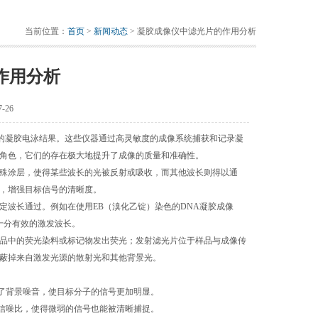
当前位置：
首页
>
新闻动态
> 凝胶成像仪中滤光片的作用分析
作用分析
-26
质的凝胶电泳结果。这些仪器通过高灵敏度的成像系统捕获和记录凝
角色，它们的存在极大地提升了成像的质量和准确性。
殊涂层，使得某些波长的光被反射或吸收，而其他波长则得以通
，增强目标信号的清晰度。
波长通过。例如在使用EB（溴化乙锭）染色的DNA凝胶成像
料十分有效的激发波长。
品中的荧光染料或标记物发出荧光；发射滤光片位于样品与成像传
蔽掉来自激发光源的散射光和其他背景光。
了背景噪音，使目标分子的信号更加明显。
信噪比，使得微弱的信号也能被清晰捕捉。