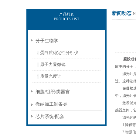
新闻动态
N
产品列表
PROUCTS LIST
北京佰司特科技有限责任公司
分子生物学
蛋白质稳定性分析仪
凝胶成
原子力显微镜
胶中的分子
滤光片是一
质量光度计
过。这种选
在凝胶成像
细胞/组织/类器官
中，滤光片会
激发滤光片
微纳加工制备类
感器之间，
芯片系统/配套
滤光片的应
1.降低背
2.增强信