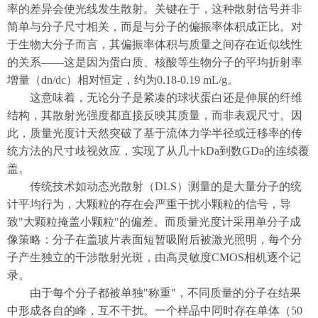
率的差异会使光线发生散射。关键在于，这种散射信号并非
简单与分子尺寸相关，而是与分子的偏振率体积成正比。对
于生物大分子而言，其偏振率体积与质量之间存在近似线性
的关系——这是因为蛋白质、核酸等生物分子的平均折射率
增量（dn/dc）相对恒定，约为0.18-0.19 mL/g。
这意味着，无论分子是紧凑的球状蛋白还是伸展的纤维
结构，其散射光强度都直接反映其质量，而非表观尺寸。因
此，质量光度计天然突破了基于流体力学半径或迁移率的传
统方法的尺寸歧视效应，实现了从几十kDa到数GDa的连续覆
盖。
传统技术如动态光散射（DLS）测量的是大量分子的统
计平均行为，大颗粒的存在会严重干扰小颗粒的信号，导
致"大颗粒掩盖小颗粒"的偏差。而质量光度计采用单分子成
像策略：分子在盖玻片表面短暂吸附后被激光照明，每个分
子产生独立的干涉散射光斑，由高灵敏度CMOS相机逐个记
录。
由于每个分子都被单独"称重"，不同质量的分子在结果
中形成各自的峰，互不干扰。一个样品中同时存在单体（50