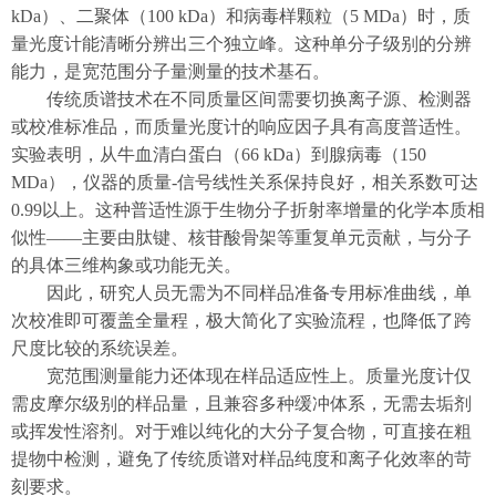
kDa）、二聚体（100 kDa）和病毒样颗粒（5 MDa）时，质
量光度计能清晰分辨出三个独立峰。这种单分子级别的分辨
能力，是宽范围分子量测量的技术基石。
传统质谱技术在不同质量区间需要切换离子源、检测器
或校准标准品，而质量光度计的响应因子具有高度普适性。
实验表明，从牛血清白蛋白（66 kDa）到腺病毒（150
MDa），仪器的质量-信号线性关系保持良好，相关系数可达
0.99以上。这种普适性源于生物分子折射率增量的化学本质相
似性——主要由肽键、核苷酸骨架等重复单元贡献，与分子
的具体三维构象或功能无关。
因此，研究人员无需为不同样品准备专用标准曲线，单
次校准即可覆盖全量程，极大简化了实验流程，也降低了跨
尺度比较的系统误差。
宽范围测量能力还体现在样品适应性上。质量光度计仅
需皮摩尔级别的样品量，且兼容多种缓冲体系，无需去垢剂
或挥发性溶剂。对于难以纯化的大分子复合物，可直接在粗
提物中检测，避免了传统质谱对样品纯度和离子化效率的苛
刻要求。