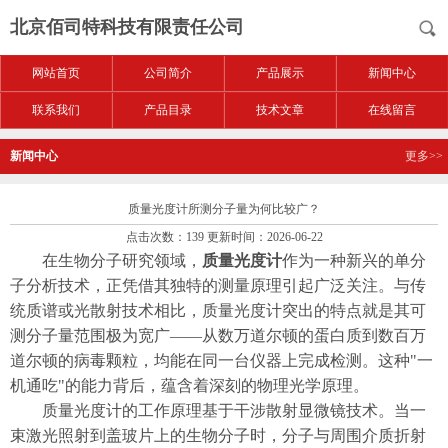
北京佰司特科技有限责任公司
网站首页
公司简介
产品展示
新闻中心
联系我们
产品目录
技术文章
在线留言
新闻中心
更多>>
质量光度计所测分子量为何比较广？
点击次数：139 更新时间：2026-06-22
在生物分子研究领域，
质量光度计
作为一种新兴的单分
子分析技术，正凭借其独特的测量原理引起广泛关注。与传
统质谱或光散射技术相比，质量光度计突出的特点就是其可
测分子量范围极为宽广——从数万道尔顿的蛋白质到数百万
道尔顿的病毒颗粒，均能在同一台仪器上完成检测。这种"一
机通吃"的能力背后，蕴含着深刻的物理光学原理。
质量光度计的工作原理基于干涉散射显微镜技术。当一
束激光照射到盖玻片上的生物分子时，分子与周围介质折射