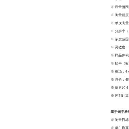
※
质量范围：3
※
测量精度：
※
单次测量质
※
分辨率（FW
※
浓度范围：
※
灵敏度：<
※
样品体积：5 
※
帧率（标准
※
视场：4 x 
※
波长：488
※
像素尺寸：
※
控制计算机（
基于光学检
※ 测量目标范
※ 蛋白质寡