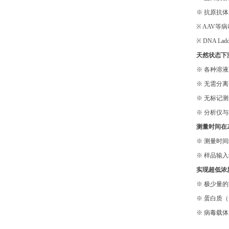
※ 抗原抗
※ AAV等
※ DNA 
天然状态下
※ 各种溶
※ 无需分
※ 无标记
※ 分析仪
测量时间在
※ 测量时间
※ 样品输入
实现超低浓
※ 极少量
※ 蛋白质（<1
※ 病毒载体（>