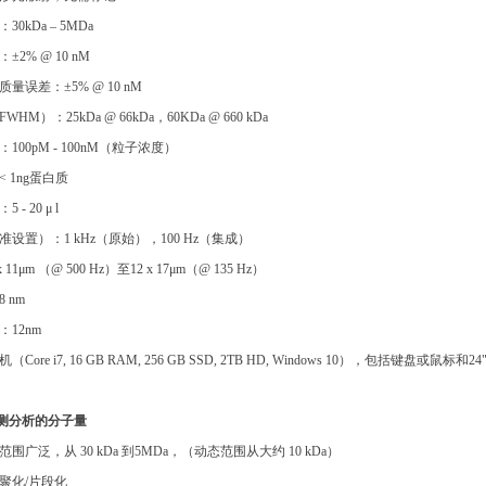
0kDa – 5MDa
±2% @ 10 nM
量误差：±5% @ 10 nM
HM）：25kDa @ 66kDa，60KDa @ 660 kDa
100pM - 100nM（粒子浓度）
 1ng蛋白质
- 20 μ l
设置）：1 kHz（原始），100 Hz（集成）
11μm （@ 500 Hz）至12 x 17μm（@ 135 Hz）
 nm
12nm
Core i7, 16 GB RAM, 256 GB SSD, 2TB HD, Windows 10），包括键盘或鼠标和2
测分析的分子量
围广泛，从 30 kDa 到5MDa，（动态范围从大约 10 kDa）
聚化/片段化