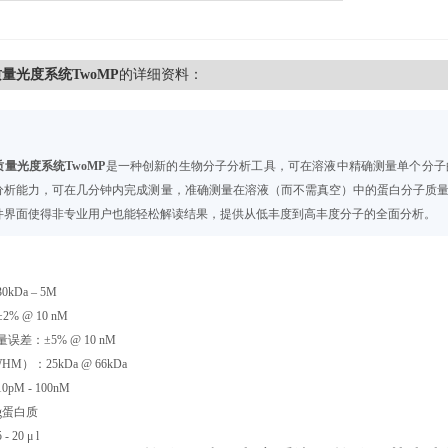
量光度系统TwoMP
的详细资料：
量光度系统TwoMP
是一种创新的生物分子分析工具，可在溶液中精确测量单个分子
分析能力，可在几分钟内完成测量，准确测量在溶液（而不需真空）中的蛋白分子质
件界面使得非专业用户也能轻松解读结果，提供从低丰度到高丰度分子的全面分析。
kDa – 5M
% @ 10 nM
差：±5% @ 10 nM
M）：25kDa @ 66kDa
M - 100nM
g蛋白质
20 μ l