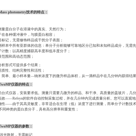
ss photometry技术的特点：
量蛋白分子在溶液中的真实、天然行为；
在各种缓冲液中，与膜蛋白相容；
标记，无需修饰样品或干扰分子表面；
样本中所有亚群体的信息：单分子分析能够可靠地区分已知和未知样品成分，无需
计数：以高精度捕获高丰度和低丰度分子；
范围和高动态范围；
析形式可提供多个结果；
质性、结构完整性和活性；
简单、最小样本量—纳米浓度下的微升样品体积，从一滴样品中在几分钟内获得结
TwoMP仪器的特点：
台式仪器，安装要求低。测量只需要几微升的样品、和干净、高质量的盖玻片，几分
效——Refeyn的软件自动控制采集过程，并在几分钟内完成质量分析。您可以直观
性——由于其高灵敏度，非常适合在生理（低）浓度下进行测量，而单分子计数技术
不同种类的蛋白质分子，具有高分辨率和重复性；
TwoMP仪器的参数：
涉光散射，无需标记