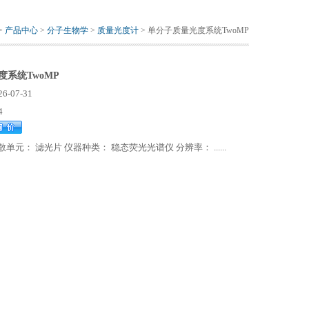
>
产品中心
>
分子生物学
>
质量光度计
> 单分子质量光度系统TwoMP
系统TwoMP
26-07-31
4
散单元： 滤光片 仪器种类： 稳态荧光光谱仪 分辨率： ......