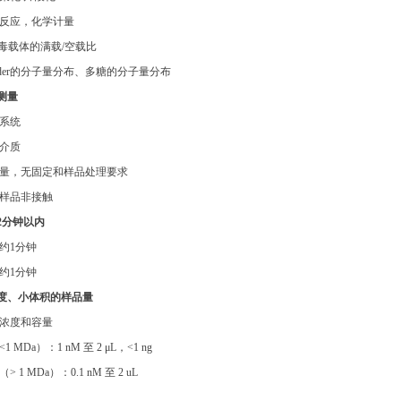
体反应，化学计量
病毒载体的满载/空载比
Ladder的分子量分布、多糖的分子量分布
测量
液系统
离介质
测量，无固定和样品处理要求
与样品非接触
2分钟以内
约1分钟
约1分钟
度、小体积的样品量
的浓度和容量
 MDa）：1 nM 至 2 μL，<1 ng
 1 MDa）：0.1 nM 至 2 uL