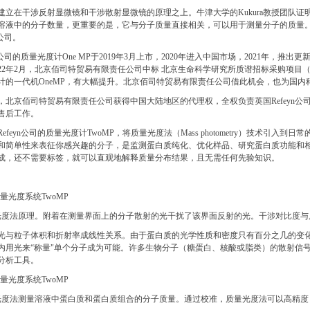
建立在干涉反射显微镜和干涉散射显微镜的原理之上。牛津大学的Kukura教授团队
液中的分子数量，更重要的是，它与分子质量直接相关，可以用于测量分子的质量。牛津大学（U
n公司。
yn公司的质量光度计One MP于2019年3月上市，2020年进入中国市场，2021年，推
022年2月，北京佰司特贸易有限责任公司中标 北京生命科学研究所质谱招标采购项目
计的一代机OneMP，有大幅提升。北京佰司特贸易有限责任公司借此机会，也为国
开始，北京佰司特贸易有限责任公司获得中国大陆地区的代理权，全权负责英国Refey
售后工作。
efeyn公司的质量光度计TwoMP，将质量光度法（Mass photometry）技术
和简单性来表征你感兴趣的分子，是监测蛋白质纯化、优化样品、研究蛋白质功能和
成，还不需要标签，就可以直观地解释质量分布结果，且无需任何先验知识。
光度法原理。附着在测量界面上的分子散射的光干扰了该界面反射的光。干涉对比度与
光与粒子体积和折射率成线性关系。由于蛋白质的光学性质和密度只有百分之几的变
内用光来“称量"单个分子成为可能。许多生物分子（糖蛋白、核酸或脂类）的散射信
分析工具。
光度法测量溶液中蛋白质和蛋白质组合的分子质量。通过校准，质量光度法可以高精度