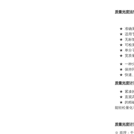
质量光度法Ma
★ 准确测
★ 适用于
★ 无标签
★ 可检测
★ 单分子
★ 宽质量
★ 一种分
★ 保持同
★ 快速、
质量光度计
★ 紧凑的
★ 直观高
★ 的精确
能轻松量化
质量光度计
※
原理：干