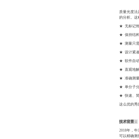
质量光度法
的分析。这
★ 无标记
★ 保持结
★ 测量只
★ 设计紧
★ 软件自
★ 直观地
★ 准确测
★ 单分子
★ 快速、
这么优的秀
技术背景：
2018年，
可以精确测