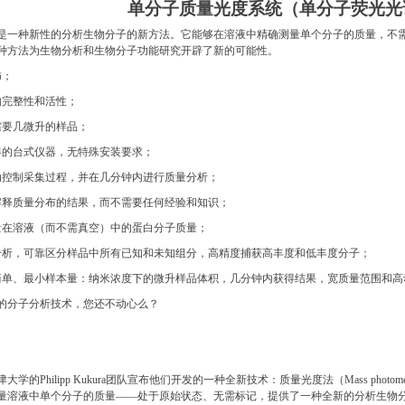
单分子质量光度系统
（
单分子荧光光
是一种新性的分析生物分子的新方法。它能够在溶液中精确测量单个分子的质量，不
种方法为生物分析和生物分子功能研究开辟了新的可能性。
饰；
构完整性和活性；
需要几微升的样品；
凑的台式仪器，无特殊安装要求；
动控制采集过程，并在几分钟内进行质量分析；
解释质量分布的结果，而不需要任何经验和知识；
量在溶液（而不需真空）中的蛋白分子质量；
分析，可靠区分样品中所有已知和未知组分，高精度捕获高丰度和低丰度分子；
简单、最小样本量：纳米浓度下的微升样品体积，几分钟内获得结果，宽质量范围和高
的分子分析技术，您还不动心么？
牛津大学的Philipp Kukura团队宣布他们开发的一种全新技术：质量光度法（Mass p
量溶液中单个分子的质量——处于原始状态、无需标记，提供了一种全新的分析生物