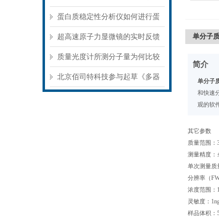
散射为何无需标记？
蛋白质稳定性分析仪如何进行蛋
白的再折叠分析？
超高速原子力显微镜的实时反馈
单分子质
控制说明
质量光度计所测分子量为何比较
简介
广？
北京佰司特科技参与起草《多器
单分子质
和快速
官芯片系统技术要求》团体标准
观的软
其它参数
质量范围：30
测量精度：±2
单次测量质量误
分辨率（FWH
浓度范围：10p
灵敏度：1n
样品体积：5 - 