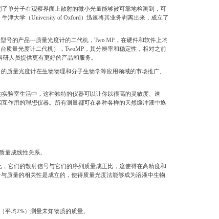
证明了单分子在观察界面上散射的微小光量能够被可靠地检测到，可
niversity of Oxford）迅速将其业务剥离出来，成立了
出更新型号的产品---质量光度计的二代机，Two MP，在硬件和软件上均
（台质量光度计二代机），TwoMP，其分辨率和稳定性，相对之前
内科研人员提供更有更好的产品和服务。
n公司的质量光度计在生物物理和分子生物学等应用领域的市场推广、
引入到日常的实验室生活中，这种独特的仪器可以让你以很高的灵敏度、速
相互作用的理想仪器。所有测量都可在各种各样的天然缓冲液中逐
质量成线性关系。
化，它们的散射信号与它们的序列质量成正比，这使得在高精度和
号与质量的相关性是成立的，使得质量光度法能够成为溶液中生物
（平均2%）测量未知物质的质量。