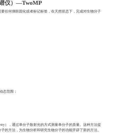
—TwoMP
谱仪
）
需要任何偶联固化或者标记标签，在天然状态下，完成对生物分子
动态范围；
hotometry），通过单分子散射光的方式测量单分子的质量。这种方法提
分子的方法，为生物分析和研究生物分子的功能开辟了新的方法。