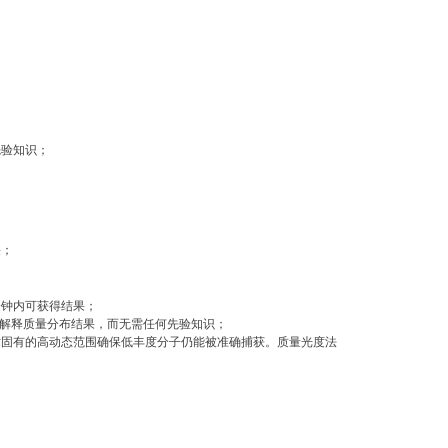
先验知识；
果；
钟内可获得结果；
地解释质量分布结果，而无需任何先验知识；
固有的高动态范围确保低丰度分子仍能被准确捕获。质量光度法