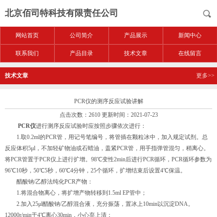
北京佰司特科技有限责任公司
网站首页
公司简介
产品展示
新闻中心
联系我们
产品目录
技术文章
在线留言
技术文章
更多>>
PCR仪的测序反应试验讲解
点击次数：2610 更新时间：2021-07-23
PCR仪
进行测序反应试验时应按照步骤依次进行：
1.取0.2ml的PCR管，用记号笔编号，将管插在颗粒冰中，加入规定试剂。总
反应体积5μl，不加轻矿物油或石蜡油，盖紧PCR管，用手指弹管混匀，稍离心。
将PCR管置于PCR仪上进行扩增。98℃变性2min后进行PCR循环，PCR循环参数为
96℃10秒，50℃5秒，60℃4分钟，25个循环，扩增结束后设置4℃保温。
醋酸钠/乙醇法纯化PCR产物：
1.将混合物离心，将扩增产物转移到1.5ml EP管中；
2.加入25μl醋酸钠/乙醇混合液，充分振荡，置冰上10min以沉淀DNA。
12000r/min于4℃离心30min，小心弃上清；