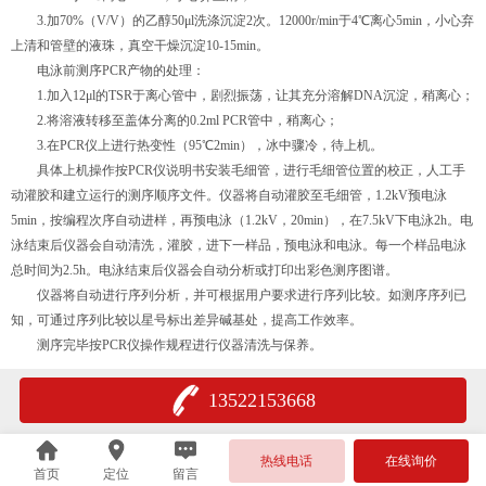
3.加70%（V/V）的乙醇50μl洗涤沉淀2次。12000r/min于4℃离心5min，小心弃
上清和管壁的液珠，真空干燥沉淀10-15min。
电泳前测序PCR产物的处理：
1.加入12μl的TSR于离心管中，剧烈振荡，让其充分溶解DNA沉淀，稍离心；
2.将溶液转移至盖体分离的0.2ml PCR管中，稍离心；
3.在PCR仪上进行热变性（95℃2min），冰中骤冷，待上机。
具体上机操作按PCR仪说明书安装毛细管，进行毛细管位置的校正，人工手
动灌胶和建立运行的测序顺序文件。仪器将自动灌胶至毛细管，1.2kV预电泳
5min，按编程次序自动进样，再预电泳（1.2kV，20min），在7.5kV下电泳2h。电
泳结束后仪器会自动清洗，灌胶，进下一样品，预电泳和电泳。每一个样品电泳
总时间为2.5h。电泳结束后仪器会自动分析或打印出彩色测序图谱。
仪器将自动进行序列分析，并可根据用户要求进行序列比较。如测序序列已
知，可通过序列比较以星号标出差异碱基处，提高工作效率。
测序完毕按PCR仪操作规程进行仪器清洗与保养。
13522153668
热线电话
在线询价
首页
定位
留言