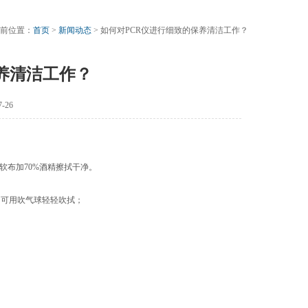
前位置：
首页
>
新闻动态
> 如何对PCR仪进行细致的保养清洁工作？
养清洁工作？
-26
布加70%酒精擦拭干净。
，可用吹气球轻轻吹拭；