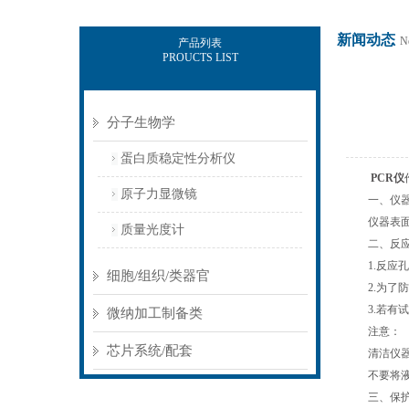
新闻动态
N
产品列表
PROUCTS LIST
北京佰司特科技有限责任公司
分子生物学
蛋白质稳定性分析仪
PCR仪
原子力显微镜
一、仪器
仪器表面应
质量光度计
二、反应
1.反应孔
细胞/组织/类器官
2.为了防
3.若有试
微纳加工制备类
注意：
芯片系统/配套
清洁仪器前
不要将液体
三、保护