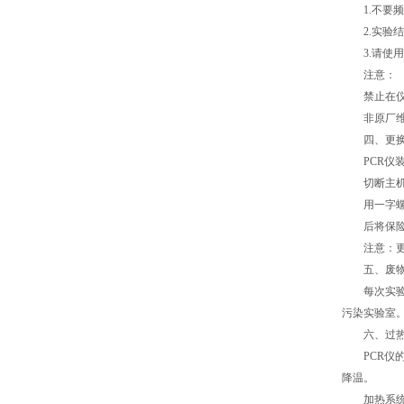
1.不要频繁
2.实验结
3.请使用
注意：
禁止在仪器
非原厂维修
四、更换
PCR仪装
切断主机电
用一字螺丝
后将保险丝
注意：更换
五、废物
每次实验结
污染实验室
六、过热
PCR仪的
降温。
加热系统发