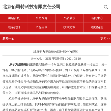
北京佰司特科技有限责任公司
网站首页
公司简介
产品展示
新闻中心
联系我们
产品目录
技术文章
在线留言
新闻中心
更多>>
对原子力显微镜的探针部分的理解
点击次数：2151 更新时间：2021-08-19
原子力显微镜
的主要原理是将一个对微弱力极敏感的微悬臂一端固定，另一
端有一微小的针尖，针尖与样品表面轻轻接触，由于针尖原子与样品表面原子间
存在极微弱的排斥力，显微镜通过在扫描时控制这种力的恒定，带有针尖的微悬
臂将对应于针尖与样品表面原子间作用力的等位面而在垂直于样品的表面方向起
伏运动。利用光学检测法或隧道电流检测法，可测得微悬臂对应于扫描各点的位
置变化，从而可以获得样品表面形貌的信息。
相对于扫描电镜，原子力显微镜不同于电子显微镜只能提供二维图像，它能
提供真正的三维表面图。同时不需要对样品的任何特殊处理，如镀铜或碳，这种
处理对样品会造成不可逆转的伤害。再者，电子显微镜需要运行在高真空条件