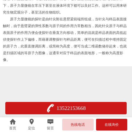
下，原子力显微镜在常压下甚至在液体环境下都可以良好工作。这样可以用来研
究生物宏观分子，甚至活的生物组织。
原子力显微镜的探针是由针尖附在悬臂梁前端所组成，当针尖与样品表面接
触时，由于悬臂梁的弹性系数与原子间的作用力常数相当，因此针尖原子与样品
表面原子的作用力便会使探针在垂直方向移动，简单的说就是样品表面的高低起
伏使探针作上下偏移，而藉著调整探针与样品距离，便可在扫描过程中维持固定
的原子力，此垂直微调距离，或简称为高度，便可当成二维函数储存起来，也就
是扫描区域的等原子力图像，这通常对应于样品的表面地形，一般称为高度影
像。
13522153668
热线电话
在线询价
首页
定位
留言